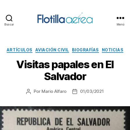
Buscar
Menú
Flotilla
Aérea
Categorías
ARTÍCULOS
AVIACIÓN CIVIL
BIOGRAFÍAS
NOTICIAS
Visitas papales en El
Salvador
Por
Mario Alfaro
01/03/2021
Autor
Fecha
de
de
la
la
entrada
entrada