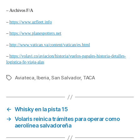
– Archivos F/A
–
https://www.azfleet.info
–
https://www.planespotters.net
–
http://www.vatican.va/content/vatican/es.html
–
https://volavi.co/aviacion/historia/vuelos-papales-historia-detalles-
logistica-fe-viaja-alas
Aviateca
,
Iberia
,
San Salvador
,
TACA
Etiquetas
←
Whisky en la pista 15
→
Volaris reinica trámites para operar como
aerolínea salvadoreña