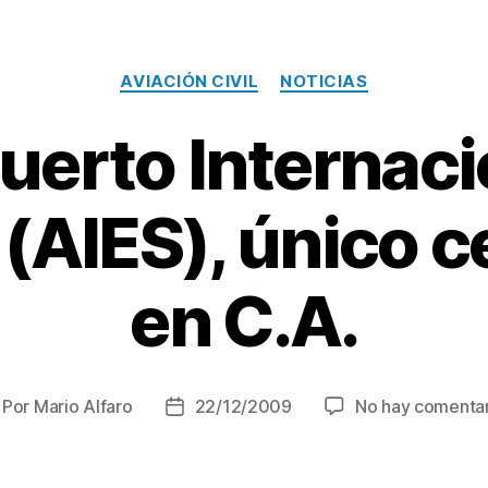
Categorías
AVIACIÓN CIVIL
NOTICIAS
erto Internaci
(AIES), único c
en C.A.
Por
Mario Alfaro
22/12/2009
No hay comentar
tor
Fecha
e
de
la
trada
entrada