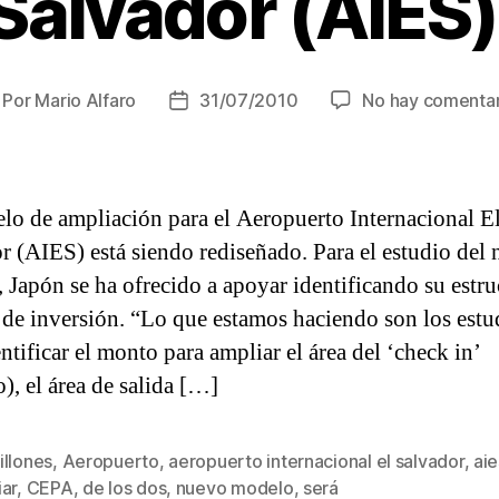
Salvador (AIES)
Por
Mario Alfaro
31/07/2010
No hay comentar
utor
Fecha
e
de
la
trada
entrada
lo de ampliación para el Aeropuerto Internacional E
r (AIES) está siendo rediseñado. Para el estudio del
 Japón se ha ofrecido a apoyar identificando su estru
de inversión. “Lo que estamos haciendo son los estu
ntificar el monto para ampliar el área del ‘check in’
o), el área de salida […]
illones
,
Aeropuerto
,
aeropuerto internacional el salvador
,
aie
s
ar
,
CEPA
,
de los dos
,
nuevo modelo
,
será