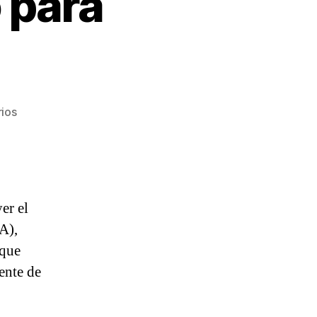
 para
en
ios
CEPA
afina
el
diseño
para
er el
aeropuerto.
A),
 que
ente de