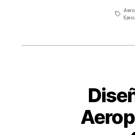
Aero
Etiqueta
Ejecu
Diseñ
Aeropu