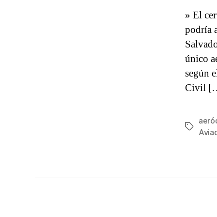
» El cer
podría 
Salvado
único a
según e
Civil [
aeró
Etiqueta
Avia