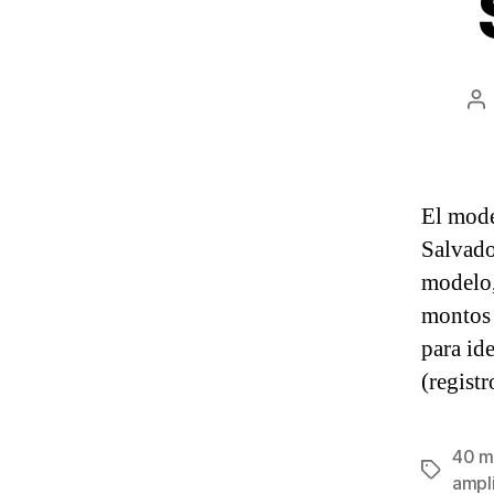
A
d
la
en
El mode
Salvado
modelo,
montos 
para ide
(registr
40 m
Etiqueta
ampli