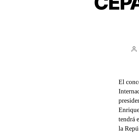
CEPA
A
d
la
en
El conc
Interna
preside
Enrique
tendrá 
la Repú