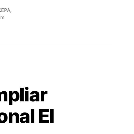
CEPA
,
om
mpliar
onal El