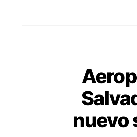
Aeropu
Salvad
nuevo 