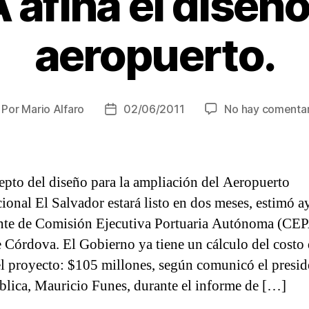
 afina el diseño
aeropuerto.
Por
Mario Alfaro
02/06/2011
No hay comentar
utor
Fecha
e
de
la
trada
entrada
epto del diseño para la ampliación del Aeropuerto
cional El Salvador estará listo en dos meses, estimó ay
nte de Comisión Ejecutiva Portuaria Autónoma (CEP
 Córdova. El Gobierno ya tiene un cálculo del costo
el proyecto: $105 millones, según comunicó el presid
blica, Mauricio Funes, durante el informe de […]