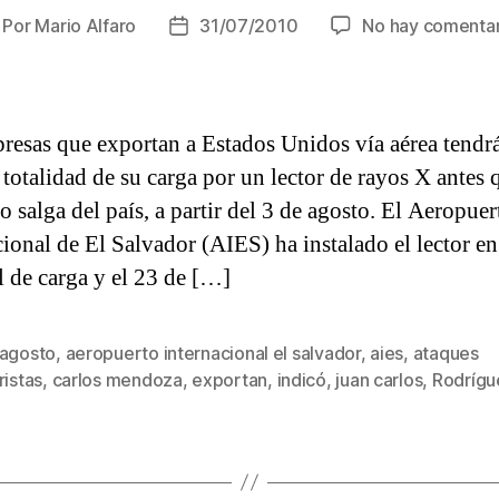
Por
Mario Alfaro
31/07/2010
No hay comentar
utor
Fecha
e
de
la
trada
entrada
resas que exportan a Estados Unidos vía aérea tendr
 totalidad de su carga por un lector de rayos X antes 
o salga del país, a partir del 3 de agosto. El Aeropuer
cional de El Salvador (AIES) ha instalado el lector en
l de carga y el 23 de […]
 agosto
,
aeropuerto internacional el salvador
,
aies
,
ataques
s
ristas
,
carlos mendoza
,
exportan
,
indicó
,
juan carlos
,
Rodrígu