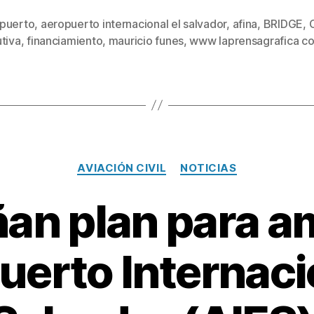
puerto
,
aeropuerto internacional el salvador
,
afina
,
BRIDGE
,
s
tiva
,
financiamiento
,
mauricio funes
,
www laprensagrafica c
Categorías
AVIACIÓN CIVIL
NOTICIAS
an plan para a
erto Internaci