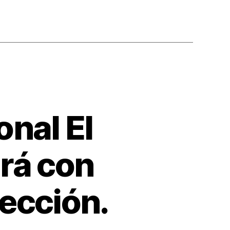
onal El
ará con
ección.