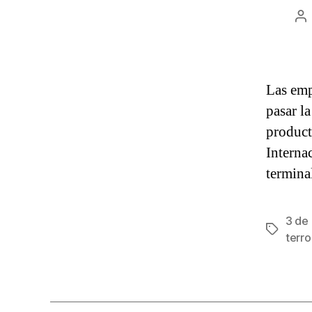
A
d
la
en
Las emp
pasar la
product
Interna
termina
3 de
Etiqueta
terro