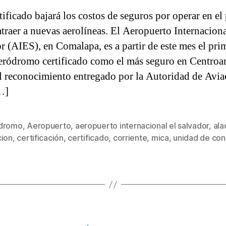
tificado bajará los costos de seguros por operar en el 
atraer a nuevas aerolíneas. El Aeropuerto Internaciona
r (AIES), en Comalapa, es a partir de este mes el pri
eródromo certificado como el más seguro en Centroa
l reconocimiento entregado por la Autoridad de Avia
…]
dromo
,
Aeropuerto
,
aeropuerto internacional el salvador
,
ala
s
cion
,
certificación
,
certificado
,
corriente
,
mica
,
unidad de con
Categorías