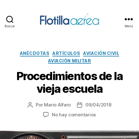
Buscar
Menú
Flotilla
Aérea
Categorías
ANÉCDOTAS
ARTÍCULOS
AVIACIÓN CIVIL
AVIACIÓN MILITAR
Procedimientos de la
vieja escuela
Por
Mario Alfaro
09/04/2018
Autor
Fecha
de
de
en
No hay comentarios
la
la
Procedimientos
entrada
entrada
de
la