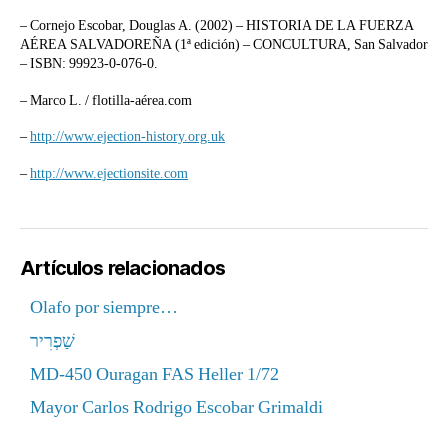
– Cornejo Escobar, Douglas A. (2002) – HISTORIA DE LA FUERZA
AÉREA SALVADOREÑA (1ª edición) – CONCULTURA, San Salvador
– ISBN: 99923-0-076-0.
– Marco L. / flotilla-aérea.com
–
http://www.ejection-history.org.uk
–
http://www.ejectionsite.com
Artículos relacionados
Olafo por siempre…
שַׁפְרִיר
MD-450 Ouragan FAS Heller 1/72
Mayor Carlos Rodrigo Escobar Grimaldi