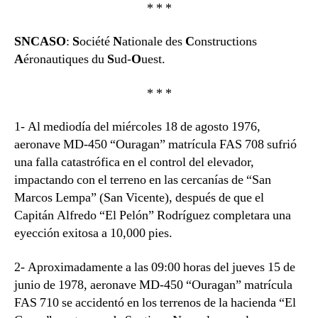
* * *
SNCASO
:
S
ociété
N
ationale des
C
onstructions
A
éronautiques du
S
ud-
O
uest.
* * *
1- Al mediodía del miércoles 18 de agosto 1976,
aeronave MD-450 “Ouragan” matrícula FAS 708 sufrió
una falla catastrófica en el control del elevador,
impactando con el terreno en las cercanías de “San
Marcos Lempa” (San Vicente), después de que el
Capitán Alfredo “El Pelón” Rodríguez completara una
eyección exitosa a 10,000 pies.
2- Aproximadamente a las 09:00 horas del jueves 15 de
junio de 1978, aeronave MD-450 “Ouragan” matrícula
FAS 710 se accidentó en los terrenos de la hacienda “El