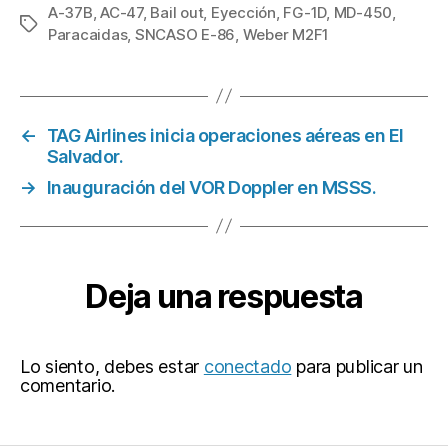
A-37B
,
AC-47
,
Bail out
,
Eyección
,
FG-1D
,
MD-450
,
Etiquetas
Paracaidas
,
SNCASO E-86
,
Weber M2F1
←
TAG Airlines inicia operaciones aéreas en El
Salvador.
→
Inauguración del VOR Doppler en MSSS.
Deja una respuesta
Lo siento, debes estar
conectado
para publicar un
comentario.