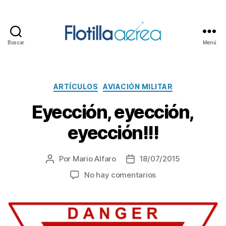
Buscar
Menú
Flotilla
Aérea
Categorías
ARTÍCULOS
AVIACIÓN MILITAR
Eyección, eyección,
eyección!!!
Por
Mario Alfaro
18/07/2015
Autor
Fecha
de
de
en
No hay comentarios
la
la
Eyección,
entrada
entrada
eyección,
eyección!!!