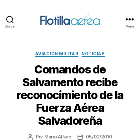
Buscar
Menú
Flotilla
Aérea
Categorías
AVIACIÓN MILITAR
NOTICIAS
Comandos de
Salvamento recibe
reconocimiento de la
Fuerza Aérea
Salvadoreña
Por
Mario Alfaro
05/02/2010
Autor
Fecha