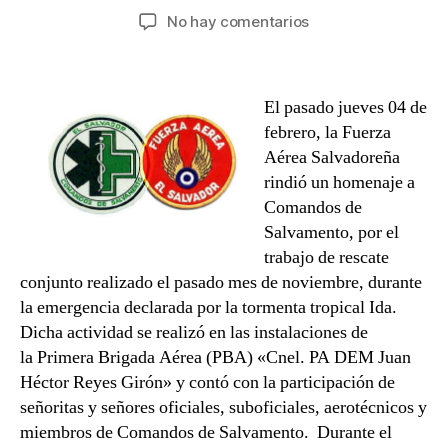
de
de
en
No hay comentarios
la
la
Comandos
entrada
entrada
de
Salvamento
El pasado jueves 04 de
recibe
reconocimiento
febrero, la Fuerza
de
Aérea Salvadoreña
la
rindió un homenaje a
Fuerza
Comandos de
Aérea
Salvamento, por el
Salvadoreña
trabajo de rescate
conjunto realizado el pasado mes de noviembre, durante
la emergencia declarada por la tormenta tropical Ida.
Dicha actividad se realizó en las instalaciones de
la Primera Brigada Aérea (PBA) «Cnel. PA DEM Juan
Héctor Reyes Girón» y contó con la participación de
señoritas y señores oficiales, suboficiales, aerotécnicos y
miembros de Comandos de Salvamento. Durante el