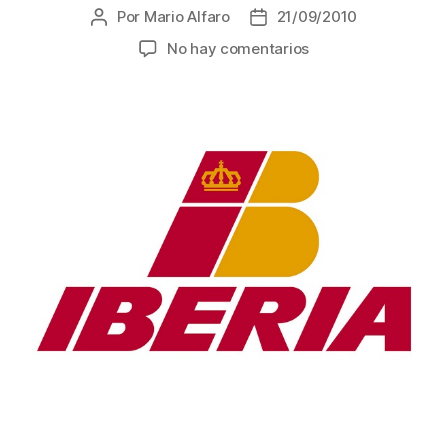
Por
Mario Alfaro
21/09/2010
Autor
Fecha
de
de
en
No hay comentarios
la
la
Iberia
entrada
entrada
anuncia
vuelo
directo
El
Salvador
–
Madrid