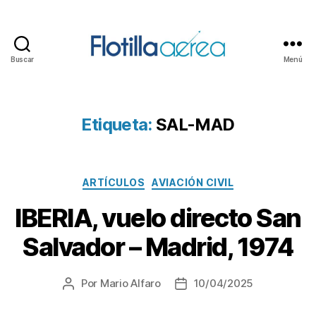
Buscar
Menú
Flotilla
Aérea
Etiqueta:
SAL-MAD
Categorías
ARTÍCULOS
AVIACIÓN CIVIL
IBERIA, vuelo directo San
Salvador – Madrid, 1974
Por
Mario Alfaro
10/04/2025
Autor
Fecha
de
de
la
la