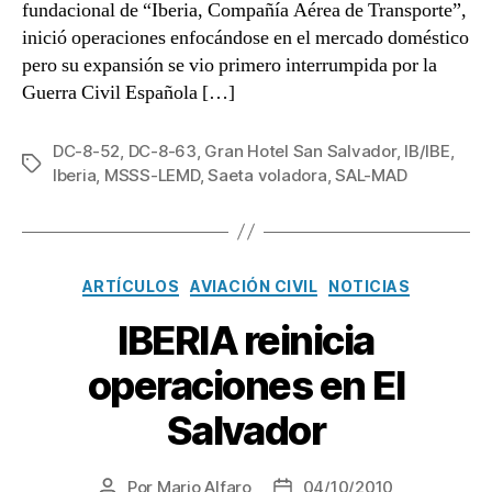
fundacional de “Iberia, Compañía Aérea de Transporte”,
inició operaciones enfocándose en el mercado doméstico
pero su expansión se vio primero interrumpida por la
Guerra Civil Española […]
DC-8-52
,
DC-8-63
,
Gran Hotel San Salvador
,
IB/IBE
,
Etiquetas
Iberia
,
MSSS-LEMD
,
Saeta voladora
,
SAL-MAD
Categorías
ARTÍCULOS
AVIACIÓN CIVIL
NOTICIAS
IBERIA reinicia
operaciones en El
Salvador
Por
Mario Alfaro
04/10/2010
Autor
Fecha