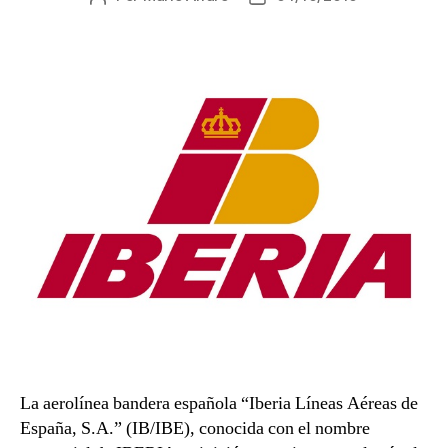
de
de
la
la
entrada
entrada
La aerolínea bandera española “Iberia Líneas Aéreas de
España, S.A.” (IB/IBE), conocida con el nombre