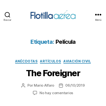
Buscar
Menú
Flotilla
Aérea
Etiqueta:
Película
Categorías
ANÉCDOTAS
ARTÍCULOS
AVIACIÓN CIVIL
The Foreigner
Por
Mario Alfaro
06/10/2019
Autor
Fecha
de
de
en
No hay comentarios
la
la
The
entrada
entrada
Foreigner