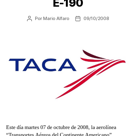
E-190
Por
Mario Alfaro
09/10/2008
Autor
Fecha
de
de
la
la
entrada
entrada
Este día martes 07 de octubre de 2008, la aerolínea
“Transportes Aéreos del Continente Americano”