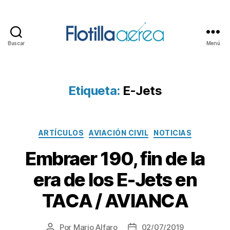
Buscar
Menú
Flotilla
Aérea
Etiqueta:
E-Jets
Categorías
ARTÍCULOS
AVIACIÓN CIVIL
NOTICIAS
Embraer 190, fin de la
era de los E-Jets en
TACA / AVIANCA
Por
Mario Alfaro
02/07/2019
Autor
Fecha