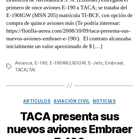
primero de once aviones E-190 a TACA; se trataba del
E-190IGW (MSN 205) matrícula TI-BCF, con opción de
compra de quince aviones más (Te podría interesar:
https://flotilla-aerea.com/2008/10/09/taca-presenta-sus-
nuevos-aviones-embraer-e-190/). El contrato alcanzaba
inicialmente un valor aproximado de $ […]
Avianca
,
E-190
,
E-190AR/LR/IGW
,
E-Jets
,
Embraer
,
Etiquetas
TACA/TAI
Categorías
ARTÍCULOS
AVIACIÓN CIVIL
NOTICIAS
TACA presenta sus
nuevos aviones Embraer