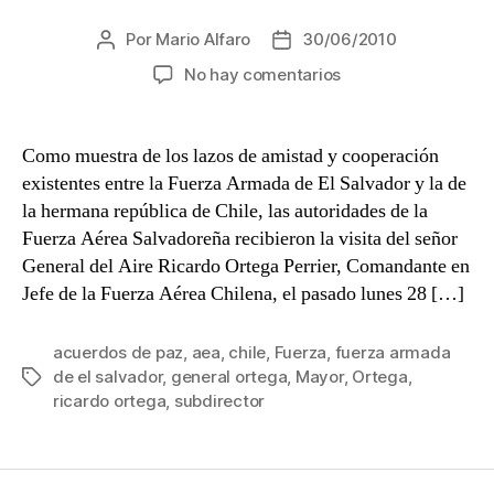
Por
Mario Alfaro
30/06/2010
Autor
Fecha
de
de
en
No hay comentarios
la
la
Fuerza
entrada
entrada
Aérea
de
Como muestra de los lazos de amistad y cooperación
El
existentes entre la Fuerza Armada de El Salvador y la de
Salvador
la hermana república de Chile, las autoridades de la
recibió
Fuerza Aérea Salvadoreña recibieron la visita del señor
al
General del Aire Ricardo Ortega Perrier, Comandante en
Comandante
Jefe de la Fuerza Aérea Chilena, el pasado lunes 28 […]
en
Jefe
de
acuerdos de paz
,
aea
,
chile
,
Fuerza
,
fuerza armada
la
de el salvador
,
general ortega
,
Mayor
,
Ortega
,
Etiquetas
Fuerza
ricardo ortega
,
subdirector
Aérea
de
Chile