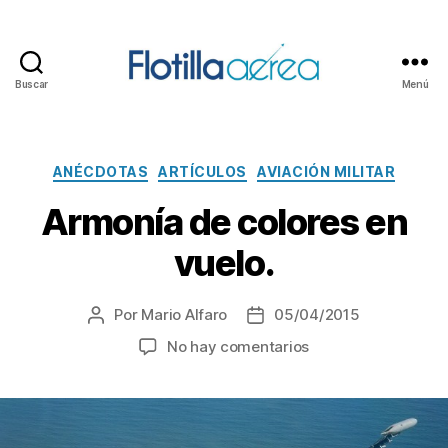
Buscar
Menú
Flotilla
Aérea
Categorías
ANÉCDOTAS
ARTÍCULOS
AVIACIÓN MILITAR
Armonía de colores en
vuelo.
Por
Mario Alfaro
05/04/2015
Autor
Fecha
de
de
en
No hay comentarios
la
la
Armonía
entrada
entrada
de
colores
en