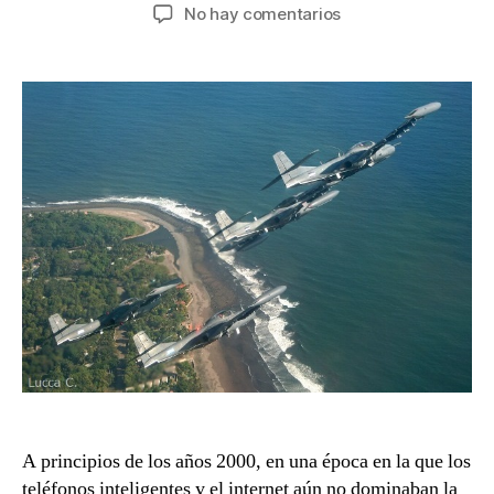
de
de
en
No hay comentarios
la
la
Armonía
entrada
entrada
de
colores
en
vuelo.
A principios de los años 2000, en una época en la que los
teléfonos inteligentes y el internet aún no dominaban la