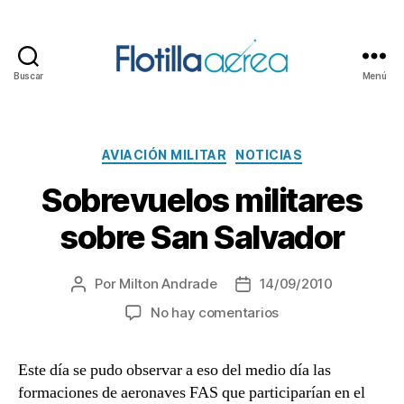
Buscar
Menú
Flotilla
Aérea
Categorías
AVIACIÓN MILITAR
NOTICIAS
Sobrevuelos militares
sobre San Salvador
Por
Milton Andrade
14/09/2010
Autor
Fecha
de
de
en
No hay comentarios
la
la
Sobrevuelos
entrada
entrada
militares
Este día se pudo observar a eso del medio día las
sobre
formaciones de aeronaves FAS que participarían en el
San