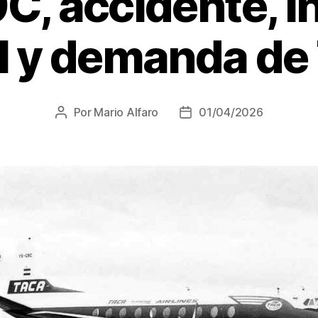
C, accidente, i
al y demanda d
Por
Mario Alfaro
01/04/2026
Autor
Fecha
de
de
la
la
entrada
entrada