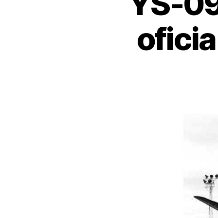
YS-09
ofici