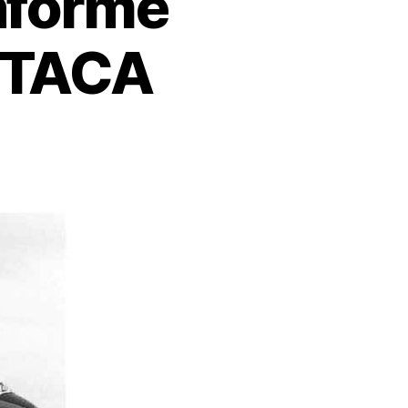
nforme
e TACA