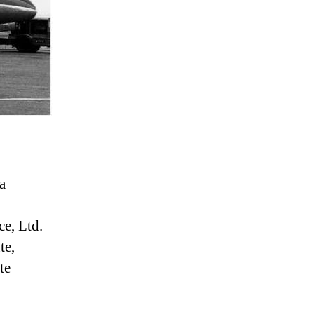
a
e, Ltd.
te,
te