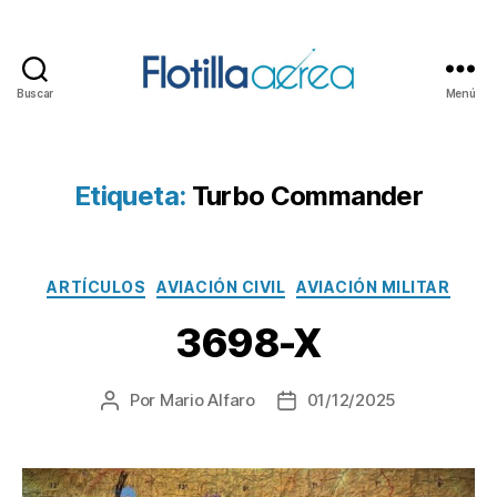
Buscar
Menú
Flotilla
Aérea
Etiqueta:
Turbo Commander
Categorías
ARTÍCULOS
AVIACIÓN CIVIL
AVIACIÓN MILITAR
3698-X
Por
Mario Alfaro
01/12/2025
Autor
Fecha
de
de
la
la
entrada
entrada