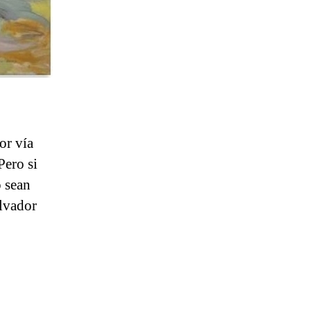
or vía
 Pero si
 sean
alvador