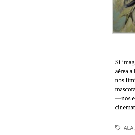
Si imag
aérea a 
nos lim
mascota
—nos en
cinemat
ALA
Etiqueta