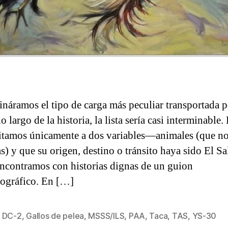
ináramos el tipo de carga más peculiar transportada p
lo largo de la historia, la lista sería casi interminable.
itamos únicamente a dos variables—animales (que no
s) y que su origen, destino o tránsito haya sido El S
contramos con historias dignas de un guion
ográfico. En […]
,
DC-2
,
Gallos de pelea
,
MSSS/ILS
,
PAA
,
Taca
,
TAS
,
YS-30
s