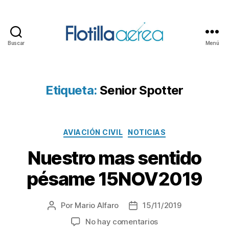
Buscar
Menú
Flotilla
Aérea
Etiqueta:
Senior Spotter
Categorías
AVIACIÓN CIVIL
NOTICIAS
Nuestro mas sentido
pésame 15NOV2019
Por
Mario Alfaro
15/11/2019
Autor
Fecha
de
de
en
No hay comentarios
la
la