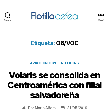
Buscar
Menú
Flotilla
Aérea
Etiqueta:
Q6/VOC
Categorías
AVIACIÓN CIVIL
NOTICIAS
Volaris se consolida en
Centroamérica con filial
salvadoreña
Por
Mario Alfaro
31/05/2019
Autor
Fecha