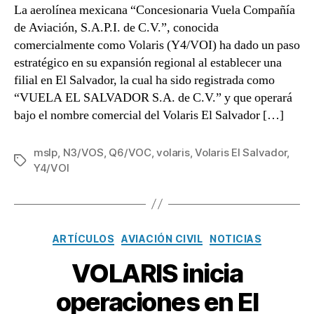
La aerolínea mexicana “Concesionaria Vuela Compañía
de Aviación, S.A.P.I. de C.V.”, conocida
comercialmente como Volaris (Y4/VOI) ha dado un paso
estratégico en su expansión regional al establecer una
filial en El Salvador, la cual ha sido registrada como
“VUELA EL SALVADOR S.A. de C.V.” y que operará
bajo el nombre comercial del Volaris El Salvador […]
mslp
,
N3/VOS
,
Q6/VOC
,
volaris
,
Volaris El Salvador
,
Etiquetas
Y4/VOI
Categorías
ARTÍCULOS
AVIACIÓN CIVIL
NOTICIAS
VOLARIS inicia
operaciones en El