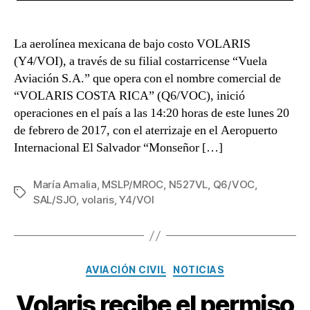
La aerolínea mexicana de bajo costo VOLARIS
(Y4/VOI), a través de su filial costarricense “Vuela
Aviación S.A.” que opera con el nombre comercial de
“VOLARIS COSTA RICA” (Q6/VOC), inició
operaciones en el país a las 14:20 horas de este lunes 20
de febrero de 2017, con el aterrizaje en el Aeropuerto
Internacional El Salvador “Monseñor […]
María Amalia
,
MSLP/MROC
,
N527VL
,
Q6/VOC
,
Etiquetas
SAL/SJO
,
volaris
,
Y4/VOI
Categorías
AVIACIÓN CIVIL
NOTICIAS
Volaris recibe el permiso