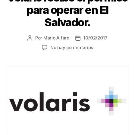
para operar en El
Salvador.
Por
Mario Alfaro
10/02/2017
Autor
Fecha
de
de
en
No hay comentarios
la
la
Volaris
entrada
entrada
recibe
el
permiso
para
operar
en
El
Salvador.