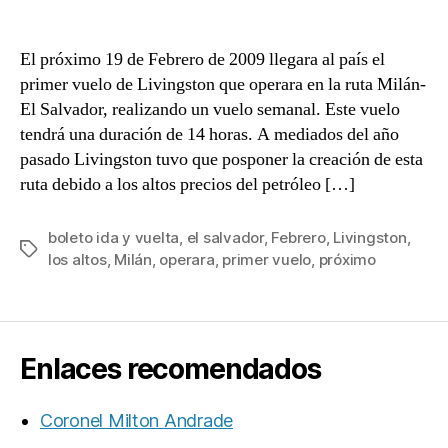
Livingston
entrada
entrada
realizará
vuelos
El próximo 19 de Febrero de 2009 llegara al país el
Milán-
primer vuelo de Livingston que operara en la ruta Milán-
El
El Salvador, realizando un vuelo semanal. Este vuelo
Salvador
tendrá una duración de 14 horas. A mediados del año
pasado Livingston tuvo que posponer la creación de esta
ruta debido a los altos precios del petróleo […]
boleto ida y vuelta
,
el salvador
,
Febrero
,
Livingston
,
Etiquetas
los altos
,
Milán
,
operara
,
primer vuelo
,
próximo
Enlaces recomendados
Coronel Milton Andrade