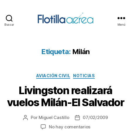
Buscar
Menú
Flotilla
Aérea
Etiqueta:
Milán
Categorías
AVIACIÓN CIVIL
NOTICIAS
Livingston realizará
vuelos Milán-El Salvador
Por
Miguel Castillo
07/02/2009
Autor
Fecha
de
de
en
No hay comentarios
la
la