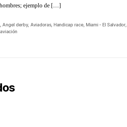
 hombres; ejemplo de […]
,
Angel derby
,
Aviadoras
,
Handicap race
,
Miami - El Salvador
s
 aviación
dos