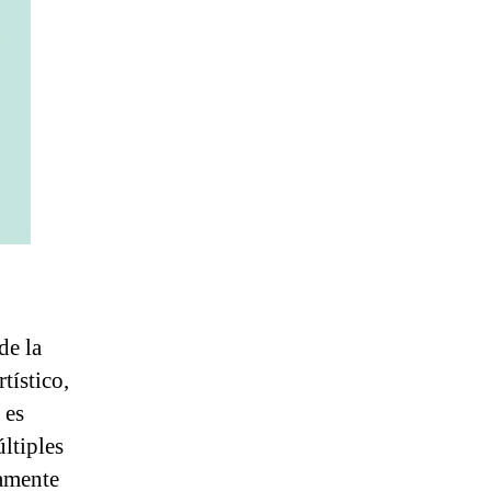
de la
tístico,
 es
ltiples
vamente