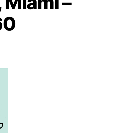
 Miami –
60