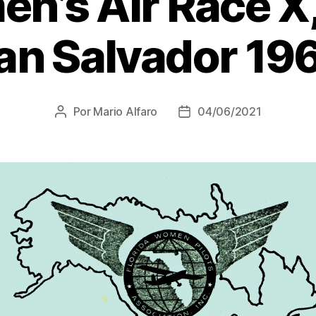
en’s Air Race X,
an Salvador 19
Por
Mario Alfaro
04/06/2021
Autor
Fecha
de
de
la
la
entrada
entrada