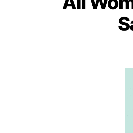
All Wom
S