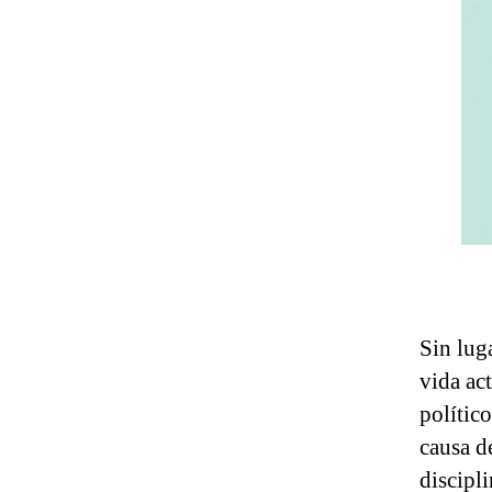
Sin lug
vida act
polític
causa d
discipl