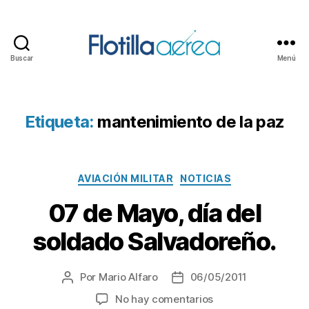
Buscar
Menú
Flotilla
Aérea
Etiqueta:
mantenimiento de la paz
Categorías
AVIACIÓN MILITAR
NOTICIAS
07 de Mayo, día del
soldado Salvadoreño.
Por
Mario Alfaro
06/05/2011
Autor
Fecha
de
de
en
No hay comentarios
la
la