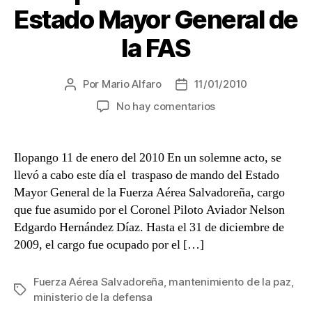
Estado Mayor General de
la FAS
Por
Mario Alfaro
11/01/2010
Autor
Fecha
de
de
en
No hay comentarios
la
la
Traspaso
entrada
entrada
de
Mando
Ilopango 11 de enero del 2010 En un solemne acto, se
del
llevó a cabo este día el traspaso de mando del Estado
Estado
Mayor General de la Fuerza Aérea Salvadoreña, cargo
Mayor
que fue asumido por el Coronel Piloto Aviador Nelson
General
Edgardo Hernández Díaz. Hasta el 31 de diciembre de
de
2009, el cargo fue ocupado por el […]
la
FAS
Fuerza Aérea Salvadoreña
,
mantenimiento de la paz
,
Etiquetas
ministerio de la defensa