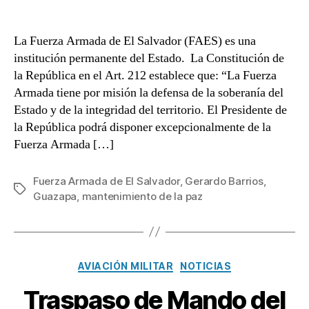
07
entrada
entrada
de
Mayo,
La Fuerza Armada de El Salvador (FAES) es una
día
institución permanente del Estado. La Constitución de
del
la República en el Art. 212 establece que: “La Fuerza
soldado
Armada tiene por misión la defensa de la soberanía del
Salvadoreño.
Estado y de la integridad del territorio. El Presidente de
la República podrá disponer excepcionalmente de la
Fuerza Armada […]
Fuerza Armada de El Salvador
,
Gerardo Barrios
,
Etiquetas
Guazapa
,
mantenimiento de la paz
Categorías
AVIACIÓN MILITAR
NOTICIAS
Traspaso de Mando del