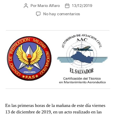
Por
Mario Alfaro
13/12/2019
Autor
Fecha
de
de
en
No hay comentarios
la
la
El
entrada
entrada
Centro
de
Instrucción
Militar
Aeronáutico
es
certificado
por
la
AAC.
En las primeras horas de la mañana de este día viernes
13 de diciembre de 2019, en un acto realizado en las