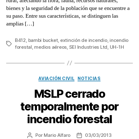
rural, afectando la flora, fauna, recursos naturales,
bienes y la seguridad de la población que se encuentre a
su paso. Entre sus características, se distinguen las
amplias […]
B412
,
bambi bucket
,
extinción de incendio
,
incendio
Etiquetas
forestal
,
medios aéreos
,
SEI Industries Ltd
,
UH-1H
Categorías
AVIACIÓN CIVIL
NOTICIAS
MSLP cerrado
temporalmente por
incendio forestal
Por
Mario Alfaro
03/03/2013
Autor
Fecha