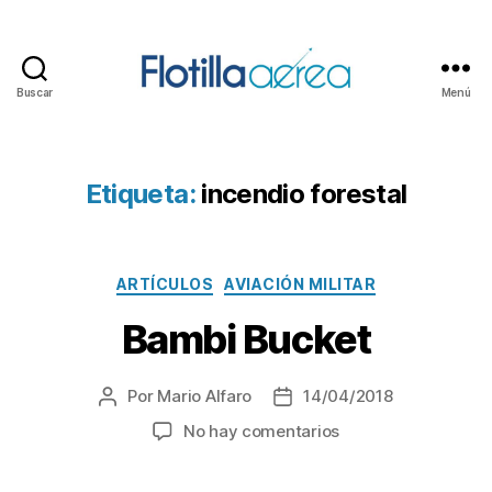
Buscar
Menú
Flotilla
Aérea
Etiqueta:
incendio forestal
Categorías
ARTÍCULOS
AVIACIÓN MILITAR
Bambi Bucket
Por
Mario Alfaro
14/04/2018
Autor
Fecha
de
de
en
No hay comentarios
la
la
Bambi
entrada
entrada
Bucket