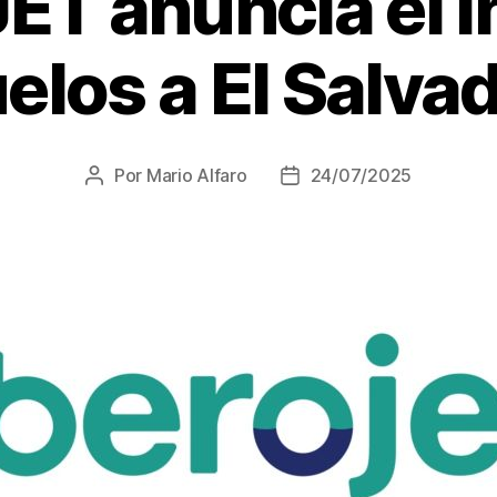
ET anuncia el in
elos a El Salva
Por
Mario Alfaro
24/07/2025
Autor
Fecha
de
de
la
la
entrada
entrada