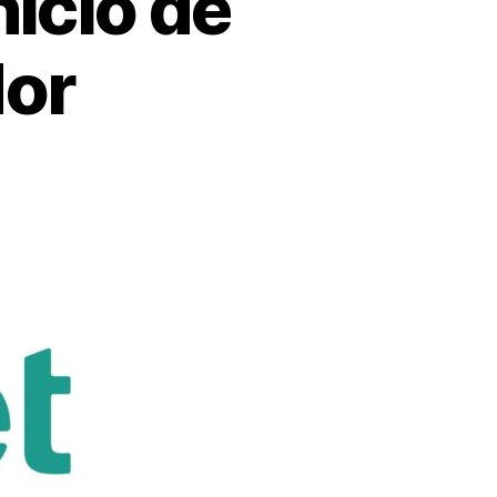
icio de
dor