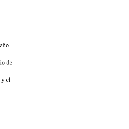
 año
io de
y el