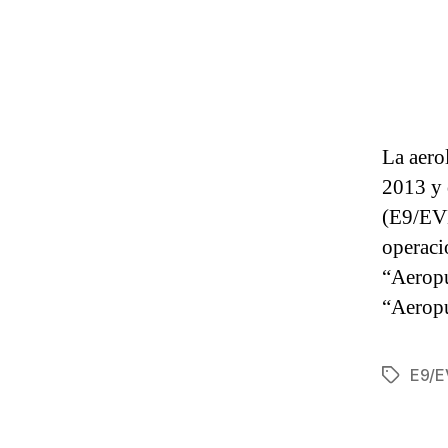
La aero
2013 y 
(E9/EVE
operaci
“Aerop
“Aeropu
E9/E
Etiqueta