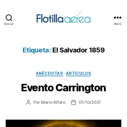
Buscar
Menú
Flotilla
Aérea
Etiqueta:
El Salvador 1859
Categorías
ANÉCDOTAS
ARTÍCULOS
Evento Carrington
Por
Mario Alfaro
01/10/2021
Autor
Fecha
de
de
la
la
entrada
entrada