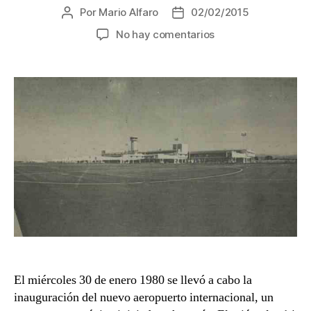
Por
Mario Alfaro
02/02/2015
Autor
Fecha
de
de
en
No hay comentarios
la
la
Inauguración
entrada
entrada
del
nuevo
Aeropuerto
Internacional,
1980
El miércoles 30 de enero 1980 se llevó a cabo la
inauguración del nuevo aeropuerto internacional, un