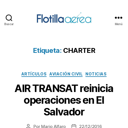
Buscar
Menú
Flotilla
Aérea
Etiqueta:
CHARTER
Categorías
ARTÍCULOS
AVIACIÓN CIVIL
NOTICIAS
AIR TRANSAT reinicia
operaciones en El
Salvador
Por
Mario Alfaro
22/12/2016
Autor
Fecha