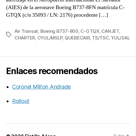
(AIES) de la aeronave Boeing B737-8FN matrícula C-
GTQX (c/n 35093 / LN: 2176) procedente […]
Air Transat
,
Boeing B737-800
,
C-GTQX
,
CANJET
,
Etiquetas
CHARTER
,
CYUL/MSLP
,
QUEBECAIR
,
TS/TSC
,
YUL/SAL
Enlaces recomendados
Coronel Milton Andrade
Rollout