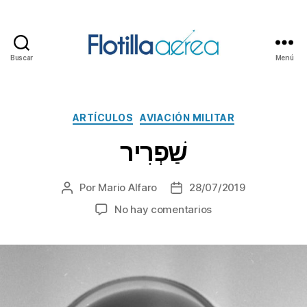
Buscar
Menú
Flotilla
Aérea
Categorías
ARTÍCULOS
AVIACIÓN MILITAR
שַׁפְרִיר
Por
Mario Alfaro
28/07/2019
Autor
Fecha
de
de
en
No hay comentarios
la
la
שַׁפְרִיר
entrada
entrada