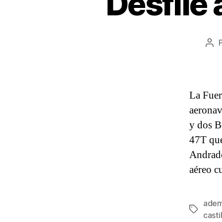
Desfile
Aut
de
la
ent
La Fuer
aeronav
y dos B
47T que
Andrade
aéreo c
ade
Etiqueta
casti