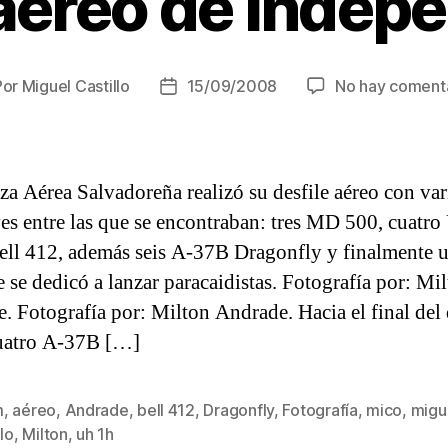
 aéreo de Indep
Por
Miguel Castillo
15/09/2008
No hay coment
or
Fecha
de
la
rada
entrada
za Aérea Salvadoreña realizó su desfile aéreo con var
es entre las que se encontraban: tres MD 500, cuatr
ell 412, además seis A-37B Dragonfly y finalmente 
 se dedicó a lanzar paracaidistas. Fotografía por: Mi
. Fotografía por: Milton Andrade. Hacia el final del 
uatro A-37B […]
m
,
aéreo
,
Andrade
,
bell 412
,
Dragonfly
,
Fotografía
,
mico
,
migu
s
llo
,
Milton
,
uh 1h