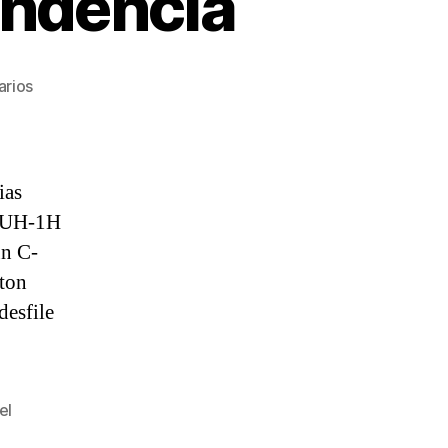
endencia
en
arios
Desfile
aéreo
de
Independencia
ias
o UH-1H
un C-
lton
desfile
el