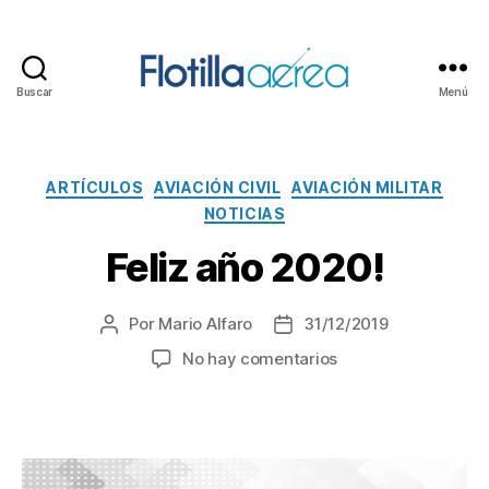
Buscar
Menú
Flotilla
Aérea
Categorías
ARTÍCULOS
AVIACIÓN CIVIL
AVIACIÓN MILITAR
NOTICIAS
Feliz año 2020!
Por
Mario Alfaro
31/12/2019
Autor
Fecha
de
de
en
No hay comentarios
la
la
Feliz
entrada
entrada
año
2020!