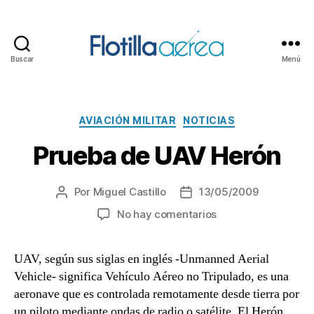
Buscar
Menú
Flotilla
Aérea
Categorías
AVIACIÓN MILITAR
NOTICIAS
Prueba de UAV Herón
Por
Miguel Castillo
13/05/2009
Autor
Fecha
de
de
en
No hay comentarios
la
la
Prueba
entrada
entrada
de
UAV, según sus siglas en inglés -Unmanned Aerial
UAV
Vehicle- significa Vehículo Aéreo no Tripulado, es una
Herón
aeronave que es controlada remotamente desde tierra por
un piloto mediante ondas de radio o satélite. El Herón